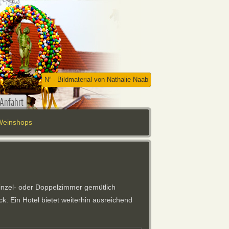
N² - Bildmaterial von Nathalie Naab
Anfahrt
Weinshops
inzel- oder Doppelzimmer gemütlich
. Ein Hotel bietet weiterhin ausreichend