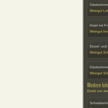
Gästezimme
Weingut Lot
Hotel mit F
Weingut Im
Einzel- und
Weingut Sc
Gästezimme
Weingut S
Weitere Inf
Direkt von 
Schwabenhe