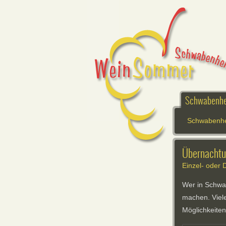
Schwabenhe
Schwabenh
Übernachtu
Einzel- oder
Wer in Schwa
machen. Viele
Möglichkeite