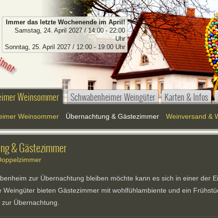
Immer das letzte Wochenende im April!
Samstag, 24. April 2027 / 14:00 - 22:00
Uhr
Sonntag, 25. April 2027 / 12:00 - 19:00 Uhr
imer Weinsommer
Schwabenheimer Weingüter
Karten & Infos
eimer Weinsommer
Übernachtung & Gästezimmer
Weinversand & 
ng & Gästezimmer
 Doppelzimmer
benheim zur Übernachtung bleiben möchte kann es sich in einer der E
 Weingüter bieten Gästezimmer mit wohlfühlambiente und ein Frühstück
n zur Übernachtung.