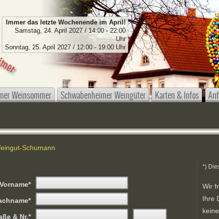
Immer das letzte Wochenende im April!
Samstag, 24. April 2027 / 14:00 - 22:00
Uhr
Sonntag, 25. April 2027 / 12:00 - 19:00 Uhr
mer Weinsommer
Schwabenheimer Weingüter
Karten & Infos
Anf
Weingut-Schumann
*) Die
Vorname
Wir f
Ihre 
achname
kein
aße & Nr.