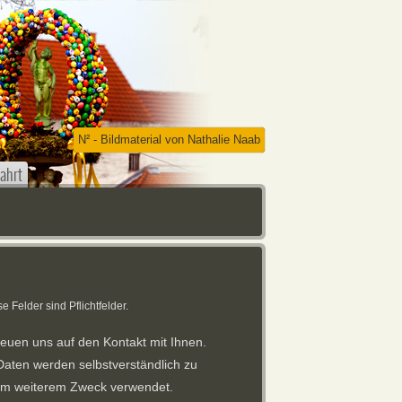
N² - Bildmaterial von Nathalie Naab
ahrt
se Felder sind Pflichtfelder.
reuen uns auf den Kontakt mit Ihnen.
Daten werden selbstverständlich zu
em weiterem Zweck verwendet.