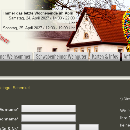
Immer das letzte Wochenende im April!
Samstag, 24. April 2027 / 14:00 - 22:00
Uhr
Sonntag, 25. April 2027 / 12:00 - 19:00 Uhr
mer Weinsommer
Schwabenheimer Weingüter
Karten & Infos
Anf
Weingut Schenkel
*) Die
Vorname
Wir f
Ihre 
achname
kein
aße & Nr.