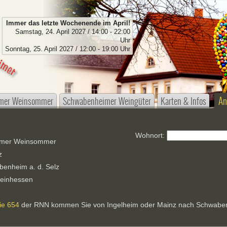
Immer das letzte Wochenende im April!
Samstag, 24. April 2027 / 14:00 - 22:00
Uhr
Sonntag, 25. April 2027 / 12:00 - 19:00 Uhr
mer Weinsommer
Schwabenheimer Weingüter
Karten & Infos
An
Wohnort:
imer Weinsommer
z
enheim a. d. Selz
heinhessen
ie 654
der RNN kommen Sie von Ingelheim oder Mainz nach Schwabe