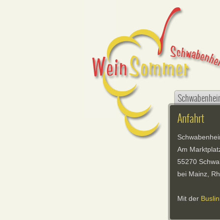
Schwabenhei
Anfahrt
Schwabenhe
Am Marktplat
55270 Schwab
bei Mainz, R
Mit der
Buslin