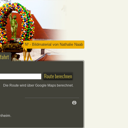
N² - Bildmaterial von Nathalie Naab
fahrt
Die Route wird über Google Maps berechnet.
nheim.